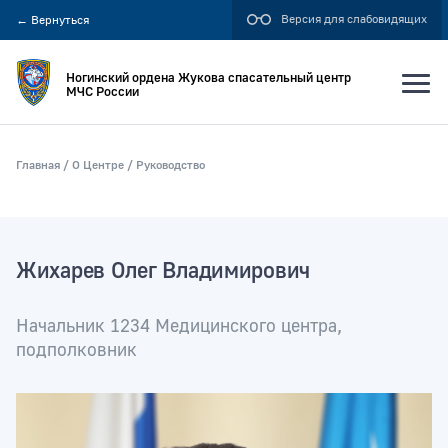
Версия для слабовидящих
←
Вернуться
Ногинский ордена Жукова спасательный центр
МЧС России
Главная
О Центре
Руководство
Искать по:
всей фразе
отдельным словам
Жихарев Олег Владимирович
Начальник 1234 Медицинского центра,
Публикация не ранее
подполковник
Публикация не позднее