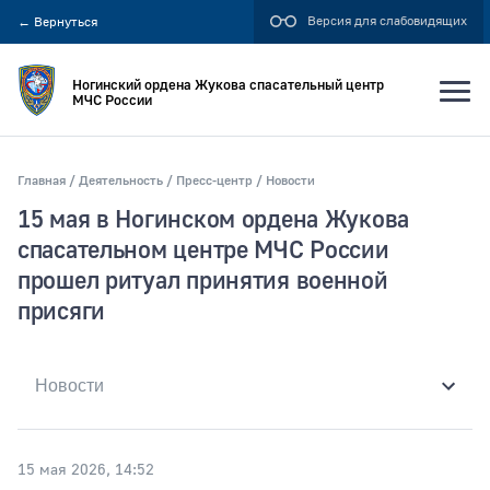
Версия для слабовидящих
←
Вернуться
Ногинский ордена Жукова спасательный центр
МЧС России
Главная
Деятельность
Пресс-центр
Новости
Искать по:
15 мая в Ногинском ордена Жукова
всей фразе
спасательном центре МЧС России
прошел ритуал принятия военной
отдельным словам
присяги
Публикация не ранее
Публикация не позднее
15 мая 2026, 14:52